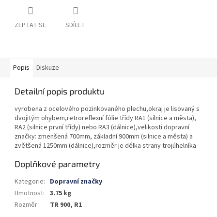
ZEPTAT SE
SDÍLET
Popis
Diskuze
Detailní popis produktu
vyrobena z ocelového pozinkovaného plechu,okraj je lisovaný s
dvojitým ohybem,retroreflexní fólie třídy RA1 (silnice a města),
RA2 (silnice první třídy) nebo RA3 (dálnice),velikosti dopravní
značky: zmenšená 700mm, základní 900mm (silnice a města) a
zvětšená 1250mm (dálnice),rozměr je délka strany trojúhelníka
Doplňkové parametry
Kategorie
:
Dopravní značky
Hmotnost
:
3.75 kg
Rozměr
:
TR 900, R1