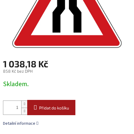
1 038,18 Kč
858 Kč bez DPH
Měrná
Skladem.
cena:
Přidat do košíku
Detailní informace