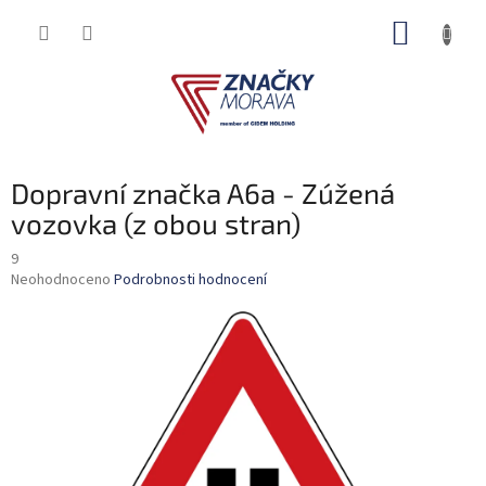
Přejít
NÁKUP
na
obsah
KOŠÍK
Dopravní značka A6a - Zúžená
vozovka (z obou stran)
9
Průměrné
Neohodnoceno
Podrobnosti hodnocení
hodnocení
produktu
je
0,0
z
5
hvězdiček.