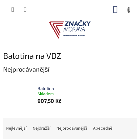
Přejít
NÁKUP
na
obsah
KOŠÍK
Balotina na VDZ
Nejprodávanější
Balotina
Skladem.
907,50 Kč
Ř
a
Nejlevnější
Nejdražší
Nejprodávanější
Abecedně
z