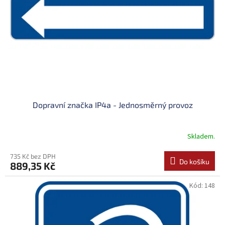
t
r
ů
o
d
u
k
t
ů
Dopravní značka IP4a - Jednosměrný provoz
Skladem.
735 Kč bez DPH
Do košíku
889,35 Kč
Kód:
148