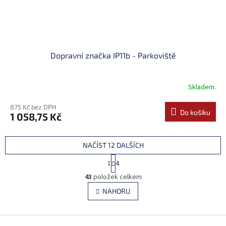
Dopravní značka IP11b - Parkoviště
Skladem.
875 Kč bez DPH
Do košíku
1 058,75 Kč
NAČÍST 12 DALŠÍCH
S
1
4
t
O
r
43
položek celkem
v
á
l
NAHORU
n
á
k
d
o
v
Z
a