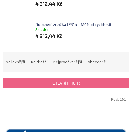
4 312,44 Kč
Dopravní značka IP31a - Měření rychlosti
Skladem.
4 312,44 Kč
Ř
a
Nejlevnější
Nejdražší
Nejprodávanější
Abecedně
z
e
n
OTEVŘÍT FILTR
í
p
V
Kód:
151
r
ý
o
p
d
i
u
s
k
p