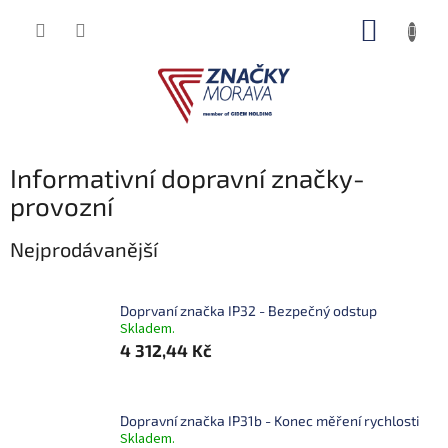
Přejít
NÁKUP
na
obsah
KOŠÍK
Informativní dopravní značky-
provozní
Nejprodávanější
Doprvaní značka IP32 - Bezpečný odstup
Skladem.
4 312,44 Kč
Dopravní značka IP31b - Konec měření rychlosti
Skladem.