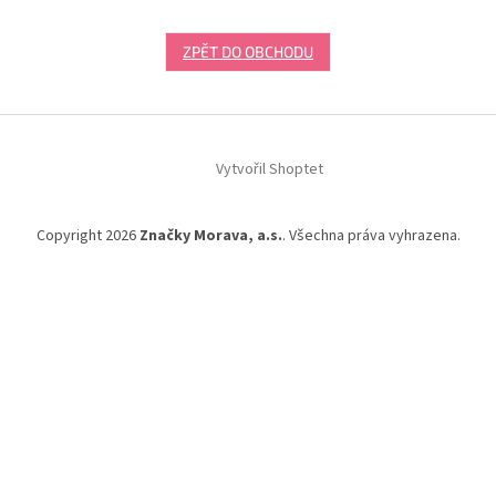
ZPĚT DO OBCHODU
Z
á
Vytvořil Shoptet
p
a
t
Copyright 2026
Značky Morava, a.s.
. Všechna práva vyhrazena.
í