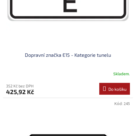
o
d
u
k
t
ů
Dopravní značka E15 - Kategorie tunelu
Skladem.
352 Kč bez DPH
Do košíku
425,92 Kč
Kód:
245