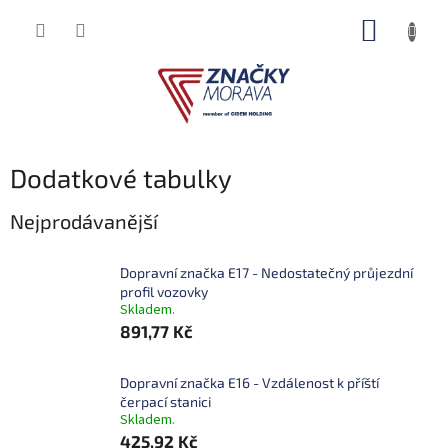
Přejít
NÁKUP
na
obsah
KOŠÍK
Dodatkové tabulky
Nejprodávanější
Dopravní značka E17 - Nedostatečný průjezdní
profil vozovky
Skladem.
891,77 Kč
Dopravní značka E16 - Vzdálenost k příští
čerpací stanici
Skladem.
425,92 Kč