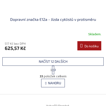
Dopravní značka E12a - Jízda cyklistů v protisměru
Skladem.
517 Kč bez DPH
Do košíku
625,57 Kč
NAČÍST 12 DALŠÍCH
S
1
3
t
O
r
33
položek celkem
v
á
l
NAHORU
n
á
k
d
o
v
Z
a
á
c
á
n
í