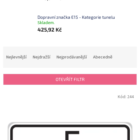
Dopravní značka E15 - Kategorie tunelu
Skladem.
425,92 Kč
Ř
a
Nejlevnější
Nejdražší
Nejprodávanější
Abecedně
z
e
n
OTEVŘÍT FILTR
í
p
V
Kód:
244
r
ý
o
p
d
i
u
s
k
p
t
r
ů