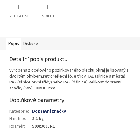
ZEPTAT SE
SDÍLET
Popis
Diskuze
Detailní popis produktu
vyrobena z ocelového pozinkovaného plechu,okraj je lisovaný s
dvojitým ohybem,retroreflexní fólie třídy RA1 (silnice a města),
RA2 (silnice první třídy) nebo RA3 (dálnice),velikost dopravní
značky (ŠxV) 500x300mm
Doplňkové parametry
Kategorie
:
Dopravní značky
Hmotnost
:
2.1 kg
Rozměr
:
500x300, R1