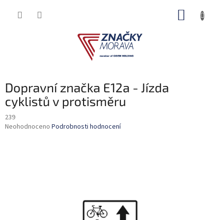
Přejít
NÁKUP
na
obsah
KOŠÍK
Dopravní značka E12a - Jízda
cyklistů v protisměru
239
Průměrné
Neohodnoceno
Podrobnosti hodnocení
hodnocení
produktu
je
0,0
z
5
hvězdiček.