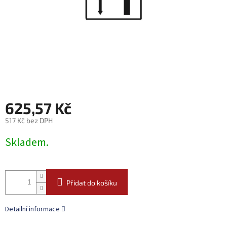
625,57 Kč
517 Kč bez DPH
Měrná
Skladem.
cena:
Přidat do košíku
Detailní informace