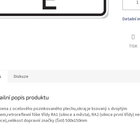
Detailní 
TISK
s
Diskuze
ailní popis produktu
bena z ocelového pozinkovaného plechu,okraj je lisovaný s dvojitým
m,retroreflexní fólie třídy RA1 (silnice a města), RA2 (silnice první třídy) 
nice),velikost dopravní značky (ŠxV) 500x150mm