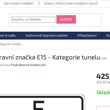
OBCHODNÍ PODMÍNKY
ZÁSADY ZPRACOVÁNÍ OSOBNÍCH ÚDAJŮ
HLEDAT
vní zrcadla
Vodorovné dopravní značení
Příslušentsví
Ko
tegorie tunelu
avní značka E15 - Kategorie tunelu
244
né
noceno
Podrobnosti hodnocení
ní
425
u
352 Kč b
Měrná
Sklad
cena:
ek.