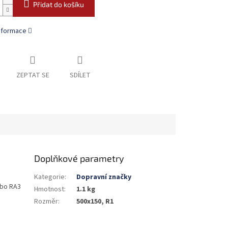
Přidat do košíku
informace
ZEPTAT SE
SDÍLET
Doplňkové parametry
Kategorie
:
Dopravní značky
nebo RA3
Hmotnost
:
1.1 kg
Rozměr
:
500x150, R1