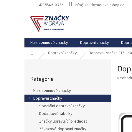
Přejít
+420 554 610 732
info@znackymorava-eshop.cz
na
obsah
Narozeninové značky
Dopravní značky
Dopra
Domů
Dopravní značky
Dopravní značka E15 - Ka
P
Dopr
o
Přeskočit
s
Průměr
Neohod
Kategorie
kategorie
t
hodnoce
r
produkt
Narozeninové značky
a
je
Dopravní značky
0,0
n
z
Speciální dopravní značky
n
5
í
Dodatkové tabulky
hvězdič
p
Značky upravující přednost
a
Zákazové dopravní značky