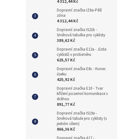
4 312,44 Kč
Dopravní značka IZ6a-Pěší
zóna
4 312,44 Kč
Dopravní značka IS21b -
Směrová tabulka pro cyklisty
389,62 Kč
Dopravní značka E12a - Jízda
cyklistů v protisměru
625,57 Kč
Dopravní značka E8c - Konec
úseku
425,92 Kč
Dopravní značka E10 - Tvar
křížení pozemní komunikace s
dráhou
891,77 Kč
Dopravní značka IS19a -
Směrová tabule pro cyklisty (s
jedním cílem)
866,36 Kč
Dopravní značka A17 -