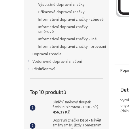
n
Výstražné dopravní značky
e
Příkazové dopravní značky
l
Informativní dopravní značky - zónové
Informativní dopravní značky -
směrové
Informativní dopravní značky - jiné
Informativní dopravní značky - provozní
Dopravní zrcadla
Vodorovné dopravní značení
Příslušentsví
Popi
Det
Top 10 produktů
vyro
Silniční směrový sloupek
ohybe
flexibilní s hrotem - F900 - bílý
(dál
456,17 Kč
Dopravní značka IS10d - Návěst
změny směru jízdy s omezením