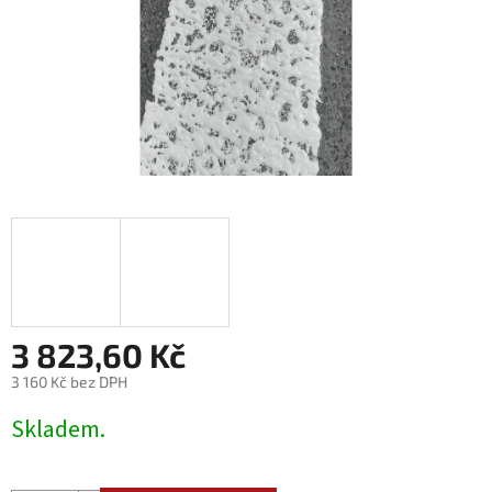
3 823,60 Kč
3 160 Kč bez DPH
Měrná
Skladem.
cena: