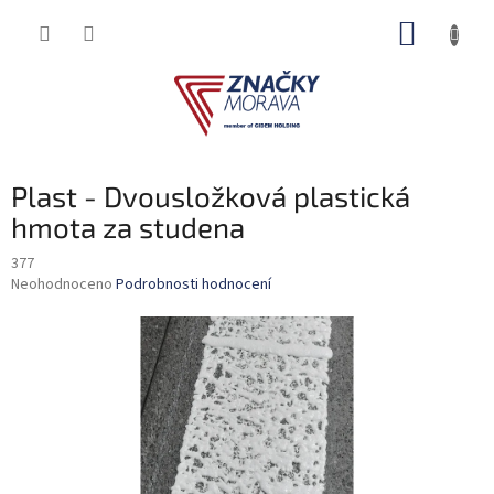
Přejít
NÁKUP
na
obsah
KOŠÍK
Plast - Dvousložková plastická
hmota za studena
377
Průměrné
Neohodnoceno
Podrobnosti hodnocení
hodnocení
produktu
je
0,0
z
5
hvězdiček.