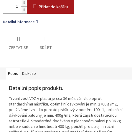
Přidat do košíku
Detailní informace
ZEPTAT SE
SDÍLET
Popis
Diskuze
Detailní popis produktu
Trvanlivost VDZ v plastu je cca 36 měsíců i více oproti
standardnímu nástřiku, optimální dávkování je min. 2700 g/m2,
používáme tvrdidlo peroxid práškový v poměru 100 : 1, optimální
dávkování balotiny je min. 400g/m2, která zajistí dostatečnou
retroreflexi. Standardně dodáváno v plechovém balení po 36 kg
nebo v sudech o hmotnosti 400 kg, použití pro strojní i ruční