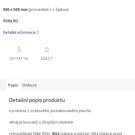
500 x 500 mm
(provedení s 1 šipkou)
fólie R1
Detailní informace
ZEPTAT SE
SDÍLET
Popis
Diskuze
Detailní popis produktu
vyrobena z ocelového pozinkovaného plechu
okraj je lisovaný s dvojitým ohybem
retroreflexní fólie třídy:
RA1
(silnice a města), RA2 (silnice první