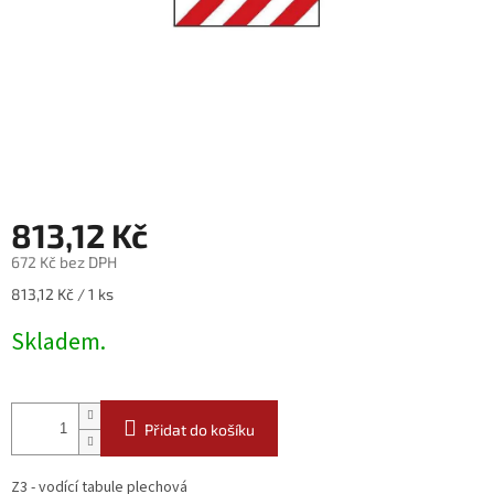
813,12 Kč
672 Kč bez DPH
Měrná
813,12 Kč / 1 ks
cena:
Skladem.
Přidat do košíku
Z3 - vodící tabule plechová