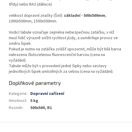
třídy) nebo RA3 (dálnice)
velikost dopravní značky (ŠxV):
základní - 500x500mm
,
1000x500mm, 1500x500mm.
Vodicí tabule označuje zejména nebezpečnou zatáčku, v níž
musí řidič výrazně snížit rychlost jízdy, a usměrňuje provoz ve
směru šipek.
Pokud je nutno na zatáčku zvlášť upozornit, může být bílá barva
nahrazena žlutozelenou fluorescenční barvou (cena na
vyžádání).
Tabule může být v provedení jedné šipky nebo sestavy
jednotlivých šipek umístěných za sebou (cena na vyžádání).
Doplňkové parametry
Kategorie
:
Dopravní zařízení
Hmotnost
:
5 kg
Rozměr
:
500x500, R1
Z
á