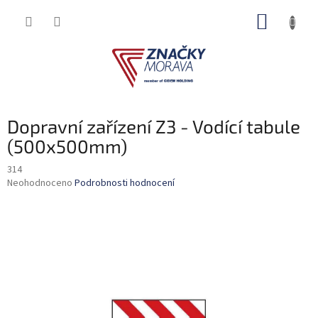
Přejít
NÁKUP
na
obsah
KOŠÍK
Dopravní zařízení Z3 - Vodící tabule
(500x500mm)
314
Průměrné
Neohodnoceno
Podrobnosti hodnocení
hodnocení
produktu
je
0,0
z
5
hvězdiček.