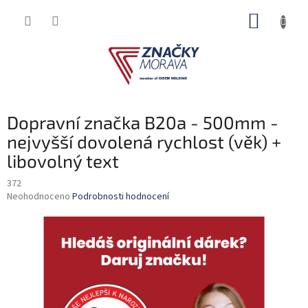
Přejít
NÁKUP
na
obsah
KOŠÍK
Dopravní značka B20a - 500mm -
nejvyšší dovolená rychlost (věk) +
libovolný text
372
Průměrné
Neohodnoceno
Podrobnosti hodnocení
hodnocení
produktu
je
0,0
z
5
hvězdiček.