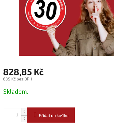
828,85 Kč
685 Kč bez DPH
Měrná
Skladem.
cena:
Přidat do košíku