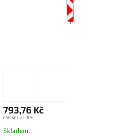
793,76 Kč
656 Kč bez DPH
Měrná
Skladem.
cena: