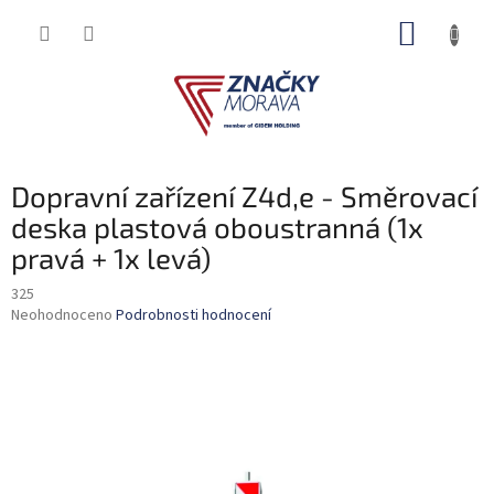
Přejít
NÁKUP
na
obsah
KOŠÍK
Dopravní zařízení Z4d,e - Směrovací
deska plastová oboustranná (1x
pravá + 1x levá)
325
Průměrné
Neohodnoceno
Podrobnosti hodnocení
hodnocení
produktu
je
0,0
z
5
hvězdiček.