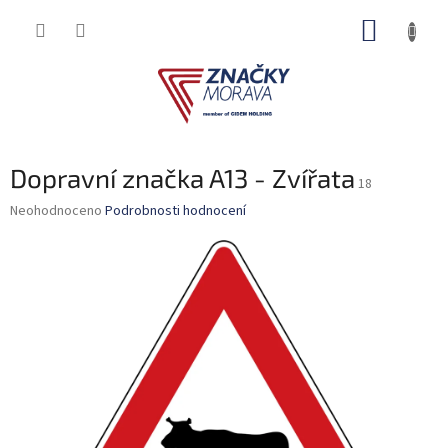
Přejít
NÁKUP
na
obsah
KOŠÍK
Dopravní značka A13 - Zvířata
18
Průměrné
Neohodnoceno
Podrobnosti hodnocení
hodnocení
produktu
je
0,0
z
5
hvězdiček.