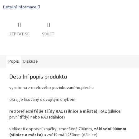
Detailní informace
ZEPTAT SE
SDÍLET
Popis
Diskuze
Detailní popis produktu
vyrobena z ocelového pozinkovaného plechu
okraj je lisovaný s dvojitým ohybem
retroreflexní
fólie třídy RA1 (silnice a města)
, RA2 (silnice
první třídy) nebo RA3 (dálnice)
velikosti dopravní značky: zmenšená 700mm,
základní 900mm
(silnice a města)
a zvětšená 1250mm (dálnice)