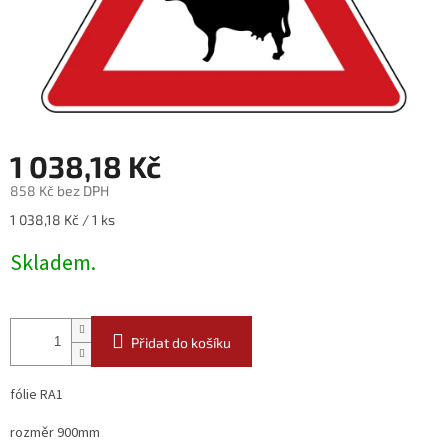
1 038,18 Kč
858 Kč bez DPH
Měrná
1 038,18 Kč / 1 ks
cena:
Skladem.
Přidat do košíku
fólie RA1
rozměr 900mm