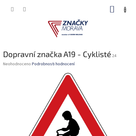
Přejít
NÁKUP
na
obsah
KOŠÍK
Dopravní značka A19 - Cyklisté
24
Průměrné
Neohodnoceno
Podrobnosti hodnocení
hodnocení
produktu
je
0,0
z
5
hvězdiček.