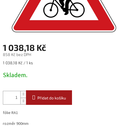
1 038,18 Kč
858 Kč bez DPH
Měrná
1 038,18 Kč / 1 ks
cena:
Skladem.
Přidat do košíku
fólie RA1
rozměr 900mm