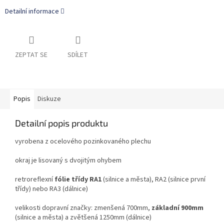
Detailní informace
ZEPTAT SE
SDÍLET
Popis
Diskuze
Detailní popis produktu
vyrobena z ocelového pozinkovaného plechu
okraj je lisovaný s dvojitým ohybem
retroreflexní
fólie třídy RA1
(silnice a města), RA2 (silnice první
třídy) nebo RA3 (dálnice)
velikosti dopravní značky: zmenšená 700mm,
základní 900mm
(silnice a města) a zvětšená 1250mm (dálnice)