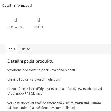
Detailní informace
ZEPTAT SE
SDÍLET
Popis
Diskuze
Detailní popis produktu
vyrobena z ocelového pozinkovaného plechu
okraj je lisovaný s dvojitým ohybem
retroreflexní
fólie třídy RA1
(silnice a města), RA2 (silnice první
třídy) nebo RA3 (dálnice)
velikosti dopravní značky: zmenšená 700mm,
základní 900mm
(silnice a města) a zvětšená 1250mm (dálnice)