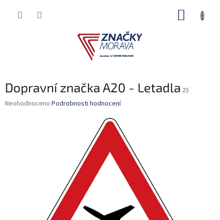
Přejít
NÁKUP
na
obsah
KOŠÍK
Dopravní značka A20 - Letadla
25
Průměrné
Neohodnoceno
Podrobnosti hodnocení
hodnocení
produktu
je
0,0
z
5
hvězdiček.