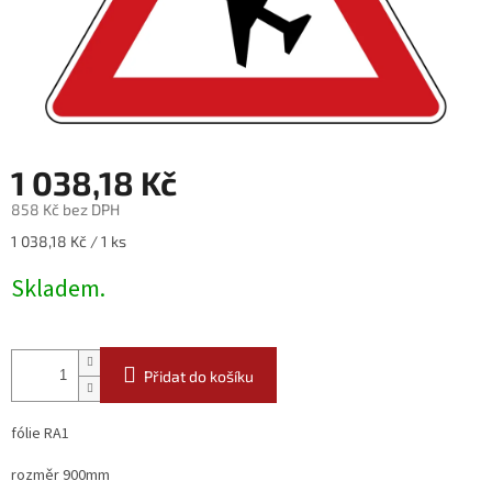
1 038,18 Kč
858 Kč bez DPH
Měrná
1 038,18 Kč / 1 ks
cena:
Skladem.
Přidat do košíku
fólie RA1
rozměr 900mm