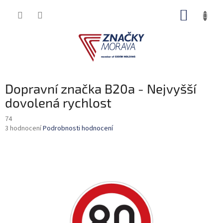
Přejít
NÁKUP
na
obsah
KOŠÍK
Dopravní značka B20a - Nejvyšší
dovolená rychlost
74
Průměrné
3 hodnocení
Podrobnosti hodnocení
hodnocení
produktu
je
3,7
z
5
hvězdiček.