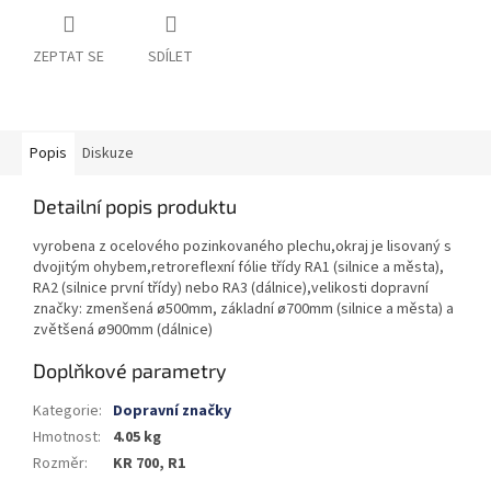
ZEPTAT SE
SDÍLET
Popis
Diskuze
Detailní popis produktu
vyrobena z ocelového pozinkovaného plechu,okraj je lisovaný s
dvojitým ohybem,retroreflexní fólie třídy RA1 (silnice a města),
RA2 (silnice první třídy) nebo RA3 (dálnice),velikosti dopravní
značky: zmenšená ø500mm, základní ø700mm (silnice a města) a
zvětšená ø900mm (dálnice)
Doplňkové parametry
Kategorie
:
Dopravní značky
Hmotnost
:
4.05 kg
Rozměr
:
KR 700, R1