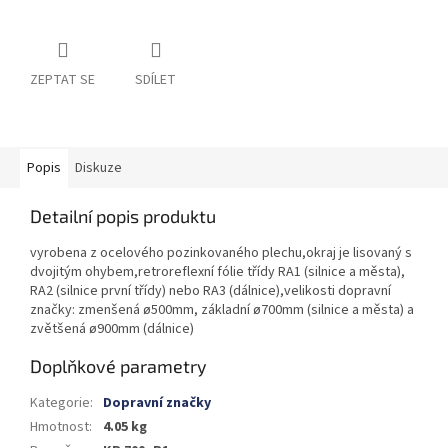
ZEPTAT SE
SDÍLET
Popis
Diskuze
Detailní popis produktu
vyrobena z ocelového pozinkovaného plechu,okraj je lisovaný s
dvojitým ohybem,retroreflexní fólie třídy RA1 (silnice a města),
RA2 (silnice první třídy) nebo RA3 (dálnice),velikosti dopravní
značky: zmenšená ø500mm, základní ø700mm (silnice a města) a
zvětšená ø900mm (dálnice)
Doplňkové parametry
Kategorie
:
Dopravní značky
Hmotnost
:
4.05 kg