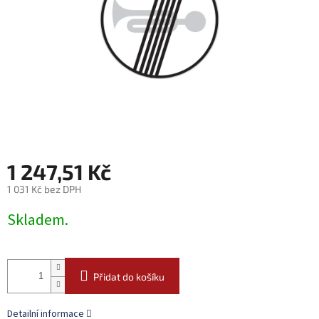
1 247,51 Kč
1 031 Kč bez DPH
Měrná
Skladem.
cena:
Přidat do košíku
Detailní informace