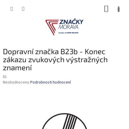
Přejít
NÁKUP
na
obsah
KOŠÍK
Dopravní značka B23b - Konec
zákazu zvukových výstražných
znamení
81
Průměrné
Neohodnoceno
Podrobnosti hodnocení
hodnocení
produktu
je
0,0
z
5
hvězdiček.