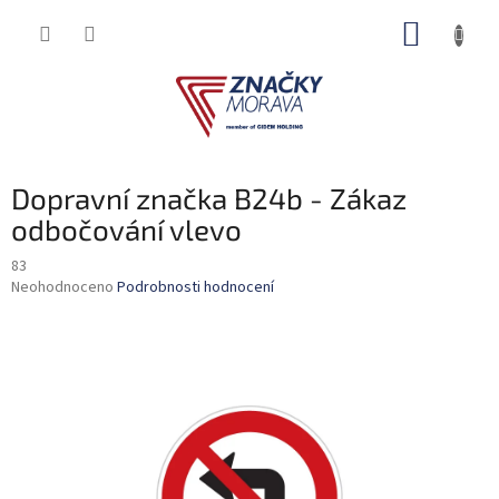
Přejít
NÁKUP
na
obsah
KOŠÍK
Dopravní značka B24b - Zákaz
odbočování vlevo
83
Průměrné
Neohodnoceno
Podrobnosti hodnocení
hodnocení
produktu
je
0,0
z
5
hvězdiček.