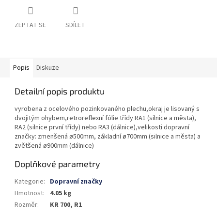
ZEPTAT SE
SDÍLET
Popis
Diskuze
Detailní popis produktu
vyrobena z ocelového pozinkovaného plechu,okraj je lisovaný s
dvojitým ohybem,retroreflexní fólie třídy RA1 (silnice a města),
RA2 (silnice první třídy) nebo RA3 (dálnice),velikosti dopravní
značky: zmenšená ø500mm, základní ø700mm (silnice a města) a
zvětšená ø900mm (dálnice)
Doplňkové parametry
Kategorie
:
Dopravní značky
Hmotnost
:
4.05 kg
Rozměr
:
KR 700, R1