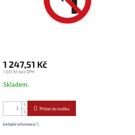
1 247,51 Kč
1 031 Kč bez DPH
Měrná
Skladem.
cena:
Přidat do košíku
Detailní informace