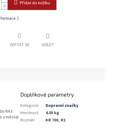
Přidat do košíku
informace
ZEPTAT SE
SDÍLET
Doplňkové parametry
Kategorie
:
Dopravní značky
nebo RA3
Hmotnost
:
4.05 kg
e a města)
Rozměr
:
KR 700, R1