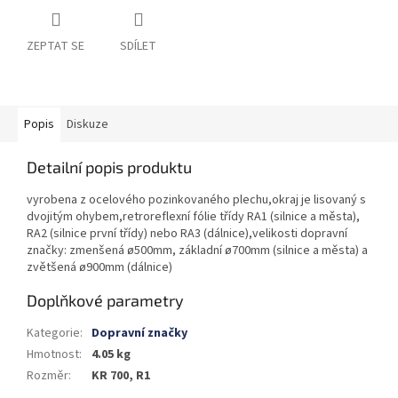
ZEPTAT SE
SDÍLET
Popis
Diskuze
Detailní popis produktu
vyrobena z ocelového pozinkovaného plechu,okraj je lisovaný s
dvojitým ohybem,retroreflexní fólie třídy RA1 (silnice a města),
RA2 (silnice první třídy) nebo RA3 (dálnice),velikosti dopravní
značky: zmenšená ø500mm, základní ø700mm (silnice a města) a
zvětšená ø900mm (dálnice)
Doplňkové parametry
Kategorie
:
Dopravní značky
Hmotnost
:
4.05 kg
Rozměr
:
KR 700, R1