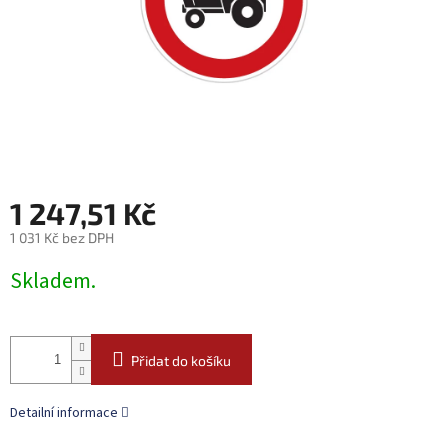
1 247,51 Kč
1 031 Kč bez DPH
Měrná
Skladem.
cena:
Přidat do košíku
Detailní informace