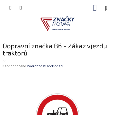
Přejít
NÁKUP
na
obsah
KOŠÍK
Dopravní značka B6 - Zákaz vjezdu
traktorů
60
Průměrné
Neohodnoceno
Podrobnosti hodnocení
hodnocení
produktu
je
0,0
z
5
hvězdiček.