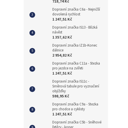
718,74 Kč
Dopravní značka C6a - Nejnižší
dovolená rychlost
1 247,51 Kč
Dopravní značka IS13 - Blízká
návěst
1 357,62 Kč
Dopravní značka IZ1b-Konec
dálnice
2 954,82 Kč
Dopravní značka C11a - Stezka
pro jezdce na zvířeti
1 247,51 Kč
Dopravní značka IS11c -
Směrová tabule pro vyznačení
objížďky
598,95 Kč
Dopravní značka C9a - Stezka
pro chodce a cyklisty
1 247,51 Kč
Dopravní značka C5b - Sněhové
řetězy - konec