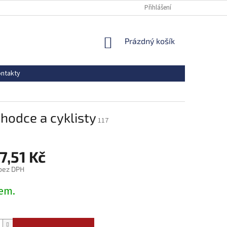
Přihlášení
NÁKUPNÍ
Prázdný košík
KOŠÍK
ntakty
hodce a cyklisty
117
7,51 Kč
 bez DPH
em.