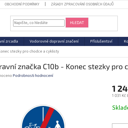
OBCHODNÍ PODMÍNKY
ZÁSADY ZPRACOVÁNÍ OSOBNÍCH ÚDAJŮ
HLEDAT
vní zrcadla
Vodorovné dopravní značení
Příslušentsví
Ko
Konec stezky pro chodce a cyklisty
avní značka C10b - Konec stezky pro c
né
noceno
Podrobnosti hodnocení
ní
1 24
u
1 031 Kč
Měrná
Sklad
cena:
ek.