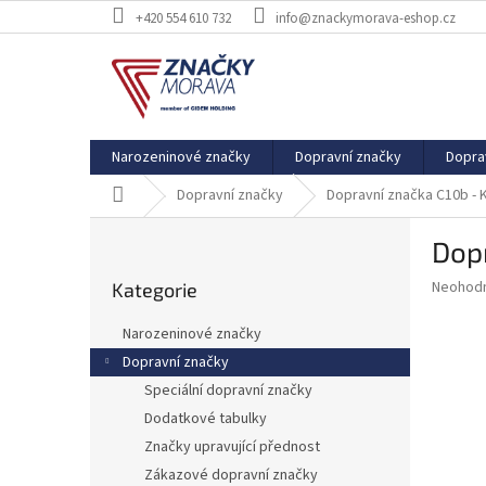
Přejít
+420 554 610 732
info@znackymorava-eshop.cz
na
obsah
Narozeninové značky
Dopravní značky
Dopra
Domů
Dopravní značky
Dopravní značka C10b - 
P
Dopr
o
Přeskočit
s
Průměr
Neohod
Kategorie
kategorie
t
hodnoce
r
produkt
Narozeninové značky
a
je
Dopravní značky
0,0
n
z
Speciální dopravní značky
n
5
í
Dodatkové tabulky
hvězdič
p
Značky upravující přednost
a
Zákazové dopravní značky