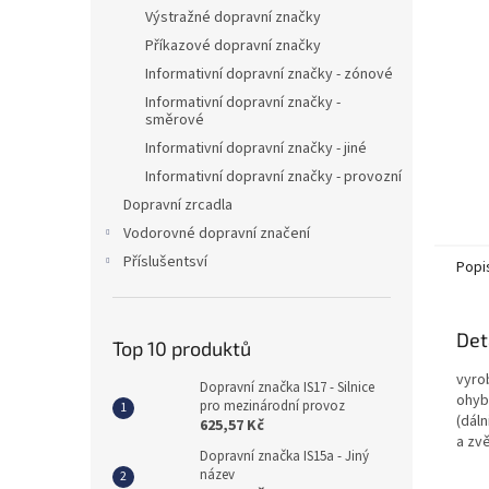
n
Výstražné dopravní značky
e
Příkazové dopravní značky
l
Informativní dopravní značky - zónové
Informativní dopravní značky -
směrové
Informativní dopravní značky - jiné
Informativní dopravní značky - provozní
Dopravní zrcadla
Vodorovné dopravní značení
Příslušentsví
Popi
Det
Top 10 produktů
vyro
Dopravní značka IS17 - Silnice
ohybe
pro mezinárodní provoz
(dál
625,57 Kč
a zv
Dopravní značka IS15a - Jiný
název