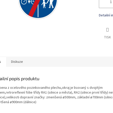
Detailní 
TISK
s
Diskuze
ailní popis produktu
bena z ocelového pozinkovaného plechu,okraj je lisovaný s dvojitým
m,retroreflexní fólie třídy RA1 (silnice a města), RA2 (silnice první třídy) 
nice),velikosti dopravní značky: zmenšená ø500mm, základní ø700mm (silnic
ětšená ø900mm (dálnice)