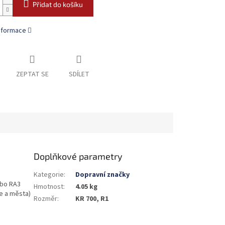
Přidat do košíku
informace
ZEPTAT SE
SDÍLET
Doplňkové parametry
Kategorie
:
Dopravní značky
nebo RA3
Hmotnost
:
4.05 kg
e a města)
Rozměr
:
KR 700, R1