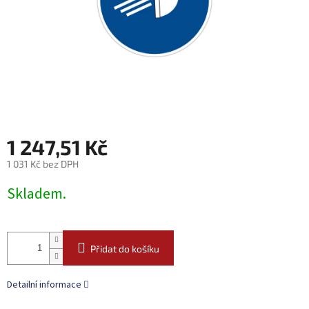
1 247,51 Kč
1 031 Kč bez DPH
Měrná
Skladem.
cena:
Přidat do košíku
Detailní informace