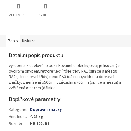
ZEPTAT SE
SDÍLET
Popis
Diskuze
Detailní popis produktu
vyrobena z ocelového pozinkovaného plechu,okraj je lisovaný s
dvojitým ohybem,retroreflexní fólie třídy RA1 (silnice a města),
RA2 (silnice první třídy) nebo RA3 (dálnice),velikosti dopravní
značky: zmenšená ø500mm, základní ø700mm (silnice a města) a
zvětšená ø900mm (dálnice)
Doplňkové parametry
Kategorie
:
Dopravní značky
Hmotnost
:
4.05 kg
Rozměr
:
KR 700, R1