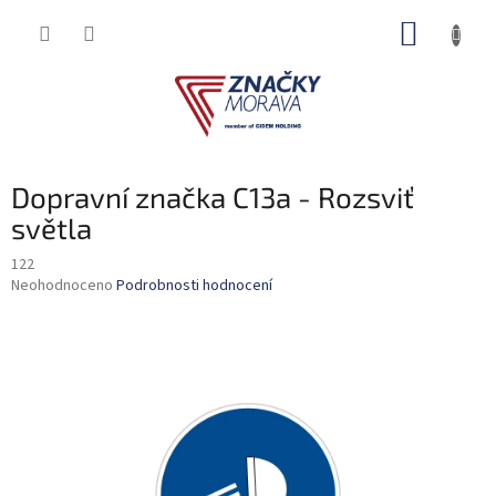
Přejít
NÁKUP
na
obsah
KOŠÍK
Dopravní značka C13a - Rozsviť
světla
122
Průměrné
Neohodnoceno
Podrobnosti hodnocení
hodnocení
produktu
je
0,0
z
5
hvězdiček.