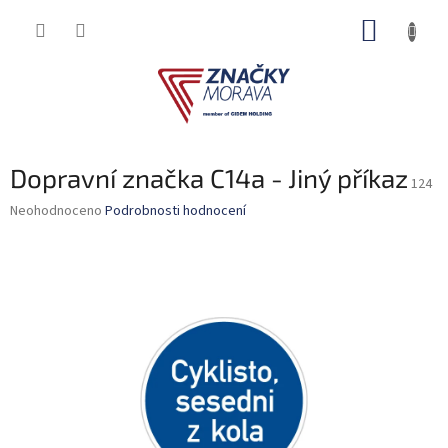
Přejít
NÁKUP
na
obsah
KOŠÍK
Dopravní značka C14a - Jiný příkaz
124
Průměrné
Neohodnoceno
Podrobnosti hodnocení
hodnocení
produktu
je
0,0
z
5
hvězdiček.