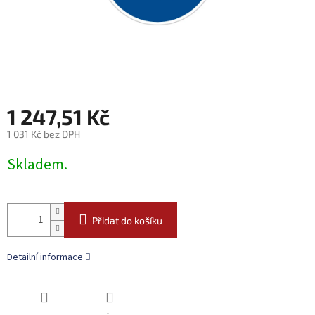
1 247,51 Kč
1 031 Kč bez DPH
Měrná
Skladem.
cena:
Přidat do košíku
Detailní informace