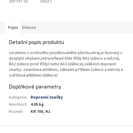
ZEPTAT SE
SDÍLET
Popis
Diskuze
Detailní popis produktu
vyrobena z ocelového pozinkovaného plechu,okraj je lisovaný s
dvojitým ohybem,retroreflexní fólie třídy RA1 (silnice a města),
RA2 (silnice první třídy) nebo RA3 (dálnice),velikosti dopravní
značky: zmenšená ø500mm, základní ø700mm (silnice a města) a
zvětšená ø900mm (dálnice)
Doplňkové parametry
Kategorie
:
Dopravní značky
Hmotnost
:
4.05 kg
Rozměr
:
KR 700, R1
Z