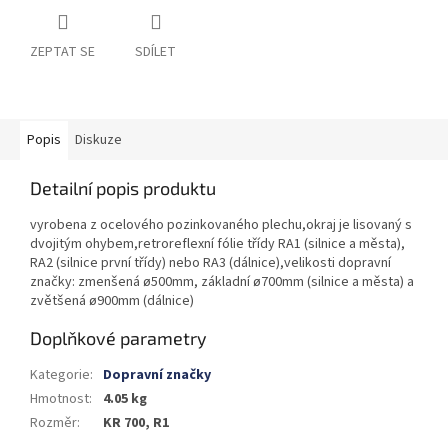
ZEPTAT SE
SDÍLET
Popis
Diskuze
Detailní popis produktu
vyrobena z ocelového pozinkovaného plechu,okraj je lisovaný s
dvojitým ohybem,retroreflexní fólie třídy RA1 (silnice a města),
RA2 (silnice první třídy) nebo RA3 (dálnice),velikosti dopravní
značky: zmenšená ø500mm, základní ø700mm (silnice a města) a
zvětšená ø900mm (dálnice)
Doplňkové parametry
Kategorie
:
Dopravní značky
Hmotnost
:
4.05 kg
Rozměr
:
KR 700, R1