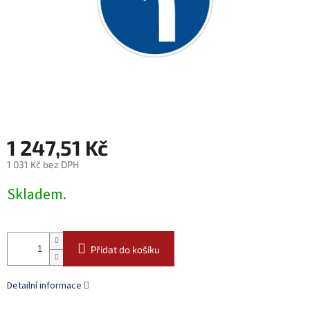
1 247,51 Kč
1 031 Kč bez DPH
Měrná
Skladem.
cena:
Přidat do košíku
Detailní informace