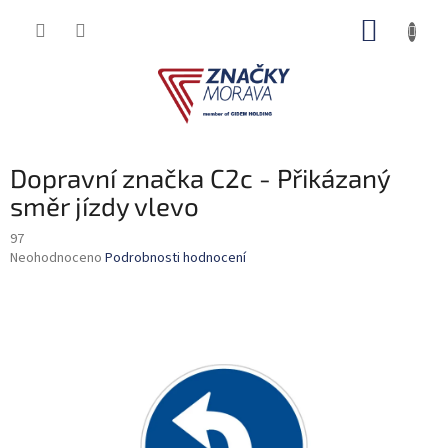
Přejít
NÁKUP
na
obsah
KOŠÍK
Dopravní značka C2c - Přikázaný
směr jízdy vlevo
97
Průměrné
Neohodnoceno
Podrobnosti hodnocení
hodnocení
produktu
je
0,0
z
5
hvězdiček.