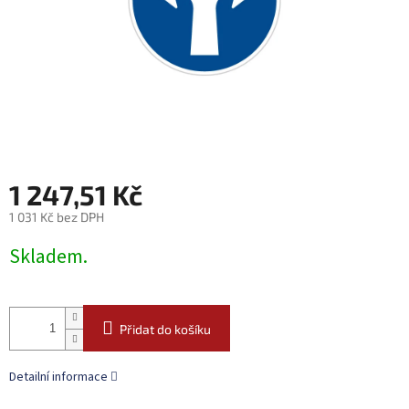
1 247,51 Kč
1 031 Kč bez DPH
Měrná
Skladem.
cena:
Přidat do košíku
Detailní informace