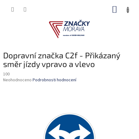
Přejít
NÁKUP
na
obsah
KOŠÍK
Dopravní značka C2f - Přikázaný
směr jízdy vpravo a vlevo
100
Průměrné
Neohodnoceno
Podrobnosti hodnocení
hodnocení
produktu
je
0,0
z
5
hvězdiček.