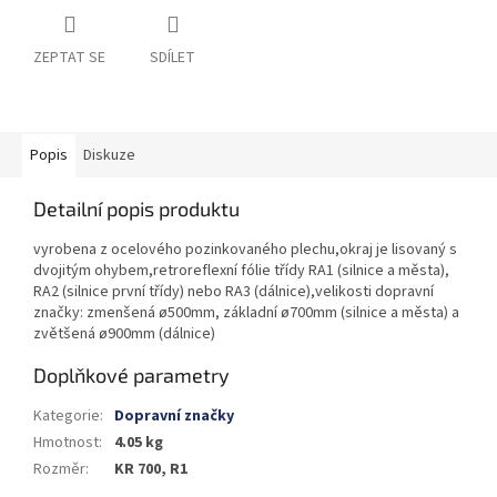
ZEPTAT SE
SDÍLET
Popis
Diskuze
Detailní popis produktu
vyrobena z ocelového pozinkovaného plechu,okraj je lisovaný s
dvojitým ohybem,retroreflexní fólie třídy RA1 (silnice a města),
RA2 (silnice první třídy) nebo RA3 (dálnice),velikosti dopravní
značky: zmenšená ø500mm, základní ø700mm (silnice a města) a
zvětšená ø900mm (dálnice)
Doplňkové parametry
Kategorie
:
Dopravní značky
Hmotnost
:
4.05 kg
Rozměr
:
KR 700, R1