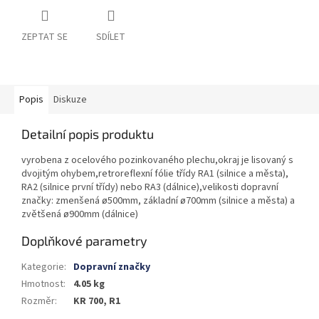
ZEPTAT SE
SDÍLET
Popis
Diskuze
Detailní popis produktu
vyrobena z ocelového pozinkovaného plechu,okraj je lisovaný s
dvojitým ohybem,retroreflexní fólie třídy RA1 (silnice a města),
RA2 (silnice první třídy) nebo RA3 (dálnice),velikosti dopravní
značky: zmenšená ø500mm, základní ø700mm (silnice a města) a
zvětšená ø900mm (dálnice)
Doplňkové parametry
Kategorie
:
Dopravní značky
Hmotnost
:
4.05 kg
Rozměr
:
KR 700, R1