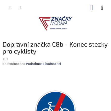
Přejít
NÁKUP
na
obsah
KOŠÍK
Dopravní značka C8b - Konec stezky
pro cyklisty
113
Průměrné
Neohodnoceno
Podrobnosti hodnocení
hodnocení
produktu
je
0,0
z
5
hvězdiček.