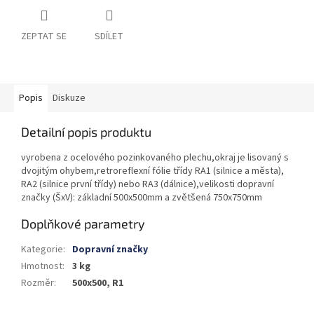
ZEPTAT SE
SDÍLET
Popis
Diskuze
Detailní popis produktu
vyrobena z ocelového pozinkovaného plechu,okraj je lisovaný s
dvojitým ohybem,retroreflexní fólie třídy RA1 (silnice a města),
RA2 (silnice první třídy) nebo RA3 (dálnice),velikosti dopravní
značky (ŠxV): základní 500x500mm a zvětšená 750x750mm
Doplňkové parametry
Kategorie
:
Dopravní značky
Hmotnost
:
3 kg
Rozměr
:
500x500, R1