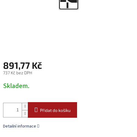
891,77 Kč
737 Kč bez DPH
Měrná
Skladem.
cena:
Přidat do košíku
Detailní informace