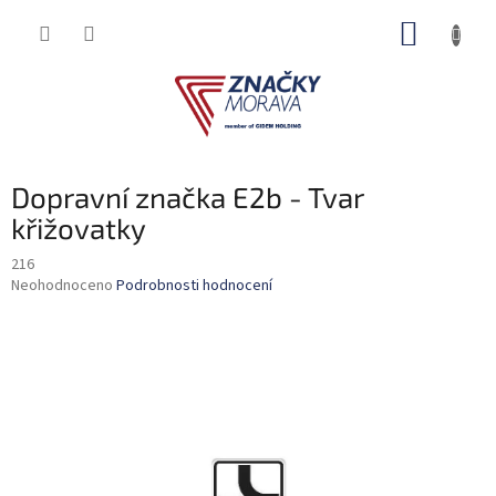
Přejít
NÁKUP
na
obsah
KOŠÍK
Dopravní značka E2b - Tvar
křižovatky
216
Průměrné
Neohodnoceno
Podrobnosti hodnocení
hodnocení
produktu
je
0,0
z
5
hvězdiček.