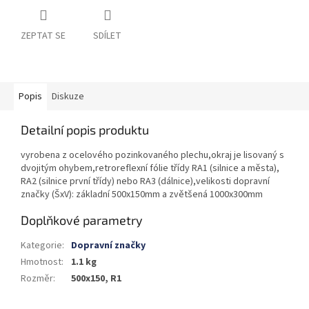
ZEPTAT SE
SDÍLET
Popis
Diskuze
Detailní popis produktu
vyrobena z ocelového pozinkovaného plechu,okraj je lisovaný s
dvojitým ohybem,retroreflexní fólie třídy RA1 (silnice a města),
RA2 (silnice první třídy) nebo RA3 (dálnice),velikosti dopravní
značky (ŠxV): základní 500x150mm a zvětšená 1000x300mm
Doplňkové parametry
Kategorie
:
Dopravní značky
Hmotnost
:
1.1 kg
Rozměr
:
500x150, R1