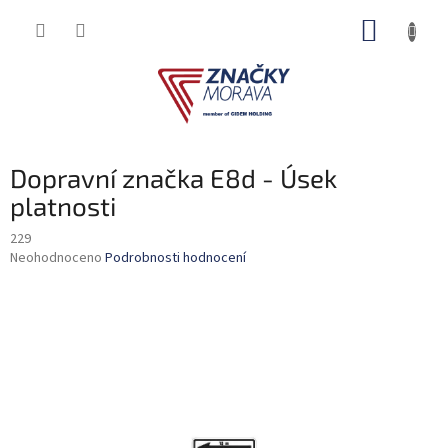
Přejít
NÁKUP
na
obsah
KOŠÍK
Dopravní značka E8d - Úsek
platnosti
229
Průměrné
Neohodnoceno
Podrobnosti hodnocení
hodnocení
produktu
je
0,0
z
5
hvězdiček.