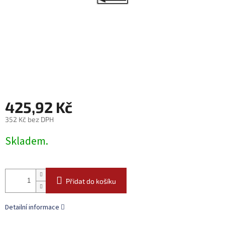
425,92 Kč
352 Kč bez DPH
Měrná
Skladem.
cena:
Přidat do košíku
Detailní informace