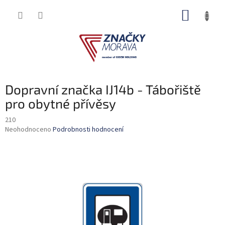
Přejít
NÁKUP
na
obsah
KOŠÍK
Dopravní značka IJ14b - Tábořiště
pro obytné přívěsy
210
Průměrné
Neohodnoceno
Podrobnosti hodnocení
hodnocení
produktu
je
0,0
z
5
hvězdiček.