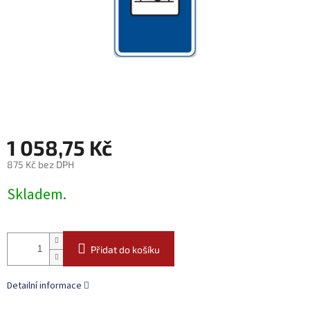
1 058,75 Kč
875 Kč bez DPH
Měrná
Skladem.
cena:
Přidat do košíku
Detailní informace