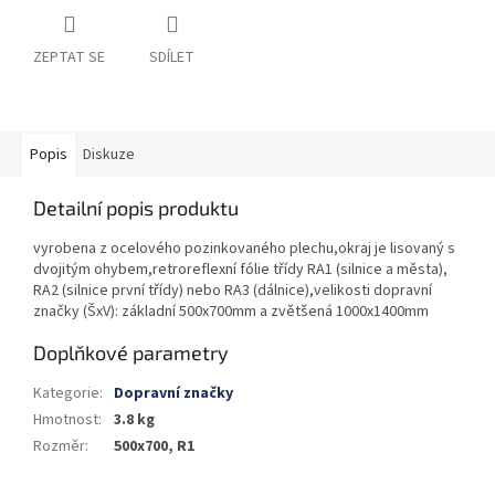
ZEPTAT SE
SDÍLET
Popis
Diskuze
Detailní popis produktu
vyrobena z ocelového pozinkovaného plechu,okraj je lisovaný s
dvojitým ohybem,retroreflexní fólie třídy RA1 (silnice a města),
RA2 (silnice první třídy) nebo RA3 (dálnice),velikosti dopravní
značky (ŠxV): základní 500x700mm a zvětšená 1000x1400mm
Doplňkové parametry
Kategorie
:
Dopravní značky
Hmotnost
:
3.8 kg
Rozměr
:
500x700, R1