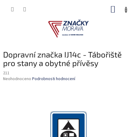
Přejít
NÁKUP
na
obsah
KOŠÍK
Dopravní značka IJ14c - Tábořiště
pro stany a obytné přívěsy
211
Průměrné
Neohodnoceno
Podrobnosti hodnocení
hodnocení
produktu
je
0,0
z
5
hvězdiček.