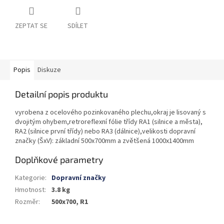
ZEPTAT SE
SDÍLET
Popis
Diskuze
Detailní popis produktu
vyrobena z ocelového pozinkovaného plechu,okraj je lisovaný s
dvojitým ohybem,retroreflexní fólie třídy RA1 (silnice a města),
RA2 (silnice první třídy) nebo RA3 (dálnice),velikosti dopravní
značky (ŠxV): základní 500x700mm a zvětšená 1000x1400mm
Doplňkové parametry
Kategorie
:
Dopravní značky
Hmotnost
:
3.8 kg
Rozměr
:
500x700, R1