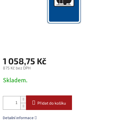
1 058,75 Kč
875 Kč bez DPH
Měrná
Skladem.
cena:
Přidat do košíku
Detailní informace