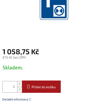
1 058,75 Kč
875 Kč bez DPH
Měrná
Skladem.
cena:
Přidat do košíku
Detailní informace