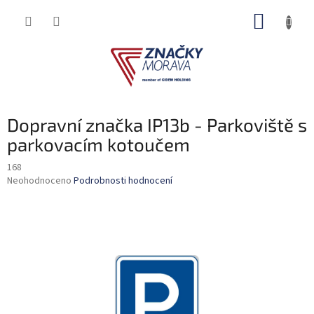
Přejít
NÁKUP
na
obsah
KOŠÍK
Dopravní značka IP13b - Parkoviště s
parkovacím kotoučem
168
Průměrné
Neohodnoceno
Podrobnosti hodnocení
hodnocení
produktu
je
0,0
z
5
hvězdiček.