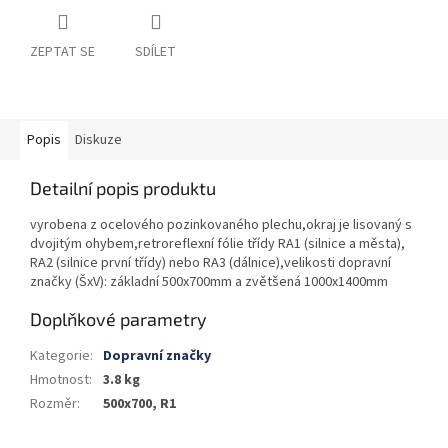
ZEPTAT SE
SDÍLET
Popis
Diskuze
Detailní popis produktu
vyrobena z ocelového pozinkovaného plechu,okraj je lisovaný s
dvojitým ohybem,retroreflexní fólie třídy RA1 (silnice a města),
RA2 (silnice první třídy) nebo RA3 (dálnice),velikosti dopravní
značky (ŠxV): základní 500x700mm a zvětšená 1000x1400mm
Doplňkové parametry
Kategorie
:
Dopravní značky
Hmotnost
:
3.8 kg
Rozměr
:
500x700, R1