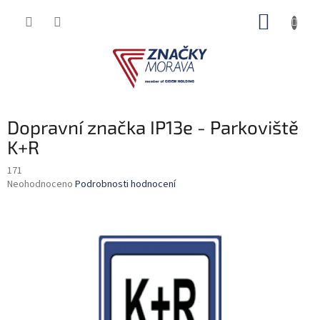
Přejít
NÁKUP
na
obsah
KOŠÍK
Dopravní značka IP13e - Parkoviště
K+R
171
Průměrné
Neohodnoceno
Podrobnosti hodnocení
hodnocení
produktu
je
0,0
z
5
hvězdiček.