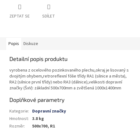
ZEPTAT SE
SDÍLET
Popis
Diskuze
Detailní popis produktu
vyrobena z ocelového pozinkovaného plechu,okraj je lisovaný s
dvojitým ohybem,retroreflexní fólie třídy RA1 (silnice a města),
RA2 (silnice první třídy) nebo RA3 (dálnice),velikosti dopravní
značky (ŠxV): základní 500x700mm a zvětšená 1000x1400mm
Doplňkové parametry
Kategorie
:
Dopravní značky
Hmotnost
:
3.8 kg
Rozměr
:
500x700, R1