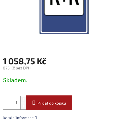
1 058,75 Kč
875 Kč bez DPH
Měrná
Skladem.
cena:
Přidat do košíku
Detailní informace