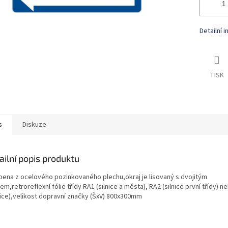
Detailní 
TISK
s
Diskuze
ailní popis produktu
bena z ocelového pozinkovaného plechu,okraj je lisovaný s dvojitým
m,retroreflexní fólie třídy RA1 (silnice a města), RA2 (silnice první třídy) 
nice),velikost dopravní značky (ŠxV) 800x300mm