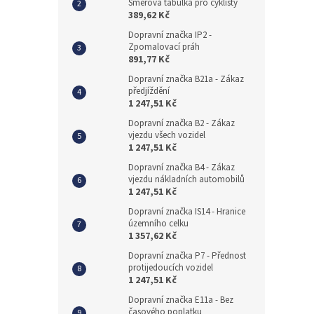
Směrová tabulka pro cyklisty
389,62 Kč
Dopravní značka IP2 -
Zpomalovací práh
891,77 Kč
Dopravní značka B21a - Zákaz
předjíždění
1 247,51 Kč
Dopravní značka B2 - Zákaz
vjezdu všech vozidel
1 247,51 Kč
Dopravní značka B4 - Zákaz
vjezdu nákladních automobilů
1 247,51 Kč
Dopravní značka IS14 - Hranice
územního celku
1 357,62 Kč
Dopravní značka P7 - Přednost
protijedoucích vozidel
1 247,51 Kč
Dopravní značka E11a - Bez
časového poplatku