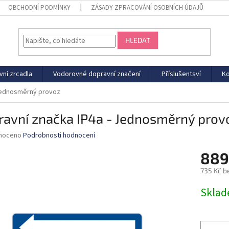
OBCHODNÍ PODMÍNKY
ZÁSADY ZPRACOVÁNÍ OSOBNÍCH ÚDAJŮ
HLEDAT
vní zrcadla
Vodorovné dopravní značení
Příslušentsví
Ko
 Jednosměrný provoz
ravní značka IP4a - Jednosměrný prov
né
noceno
Podrobnosti hodnocení
ní
889
u
735 Kč b
Měrná
Sklad
cena:
ek.