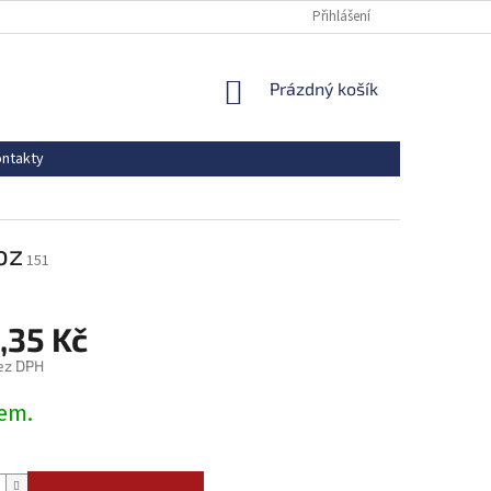
Přihlášení
NÁKUPNÍ
Prázdný košík
KOŠÍK
ntakty
oz
151
,35 Kč
ez DPH
em.