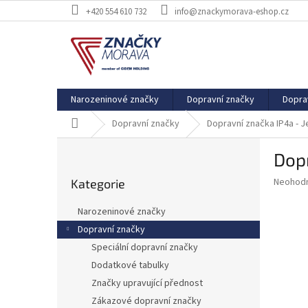
Přejít
+420 554 610 732
info@znackymorava-eshop.cz
na
obsah
Narozeninové značky
Dopravní značky
Dopra
Domů
Dopravní značky
Dopravní značka IP4a -
P
Dop
o
Přeskočit
s
Průměr
Neohod
Kategorie
kategorie
t
hodnoce
r
produkt
Narozeninové značky
a
je
Dopravní značky
0,0
n
z
Speciální dopravní značky
n
5
í
Dodatkové tabulky
hvězdič
p
Značky upravující přednost
a
Zákazové dopravní značky