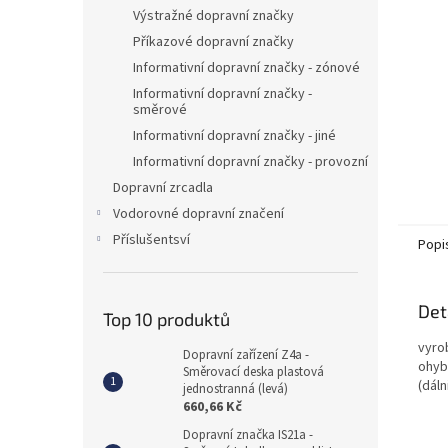
n
Výstražné dopravní značky
e
Příkazové dopravní značky
l
Informativní dopravní značky - zónové
Informativní dopravní značky -
směrové
Informativní dopravní značky - jiné
Informativní dopravní značky - provozní
Dopravní zrcadla
Vodorovné dopravní značení
Příslušentsví
Popi
Det
Top 10 produktů
vyro
Dopravní zařízení Z4a -
ohybe
Směrovací deska plastová
(dál
jednostranná (levá)
660,66 Kč
Dopravní značka IS21a -