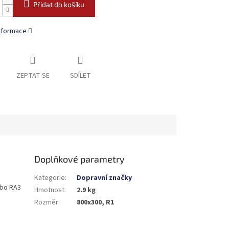
Přidat do košíku
informace
ZEPTAT SE
SDÍLET
Doplňkové parametry
Kategorie
:
Dopravní značky
nebo RA3
Hmotnost
:
2.9 kg
Rozměr
:
800x300, R1