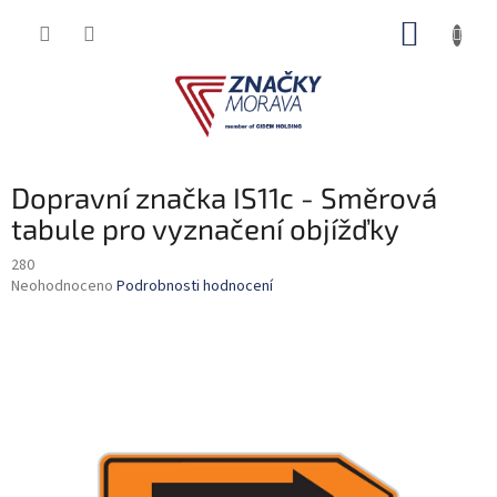
Přejít
NÁKUP
na
obsah
KOŠÍK
Dopravní značka IS11c - Směrová
tabule pro vyznačení objížďky
280
Průměrné
Neohodnoceno
Podrobnosti hodnocení
hodnocení
produktu
je
0,0
z
5
hvězdiček.