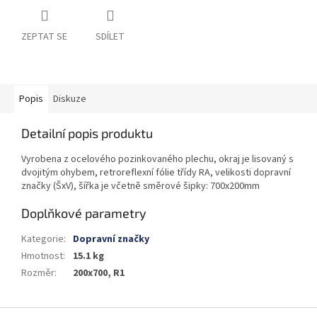
ZEPTAT SE
SDÍLET
Popis
Diskuze
Detailní popis produktu
Vyrobena z ocelového pozinkovaného plechu, okraj je lisovaný s
dvojitým ohybem, retroreflexní fólie třídy RA, velikosti dopravní
značky (ŠxV), šířka je včetně směrové šipky: 700x200mm
Doplňkové parametry
Kategorie
:
Dopravní značky
Hmotnost
:
15.1 kg
Rozměr
:
200x700, R1
Z