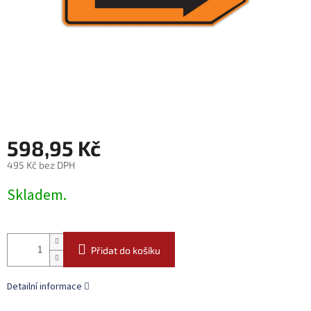
598,95 Kč
495 Kč bez DPH
Měrná
Skladem.
cena:
Přidat do košíku
Detailní informace