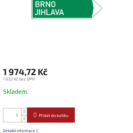
1 974,72 Kč
1 632 Kč bez DPH
Měrná
Skladem.
cena:
Přidat do košíku
Detailní informace