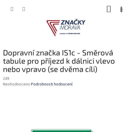
Přejít
NÁKUP
na
obsah
KOŠÍK
Dopravní značka IS1c - Směrová
tabule pro příjezd k dálnici vlevo
nebo vpravo (se dvěma cíli)
249
Průměrné
Neohodnoceno
Podrobnosti hodnocení
hodnocení
produktu
je
0,0
z
5
hvězdiček.