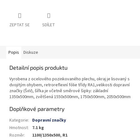
ZEPTAT SE
SDÍLET
Popis
Diskuze
Detailní popis produktu
Vyrobena z ocelového pozinkovaného plechu, okraj je lisovaný s
dvojitým ohybem, retroreflexní fólie třídy RA1,velikosti dopravní
značky (ŠxV), šířka je včetně směrové šipky: základní
1350x500mm, zvětšená 1550x500mm, 1750x500mm, 2050x500mm
Doplňkové parametry
Kategorie
:
Dopravní značky
Hmotnost
:
7.1 kg
Rozměr
:
1100/1350x500, R1