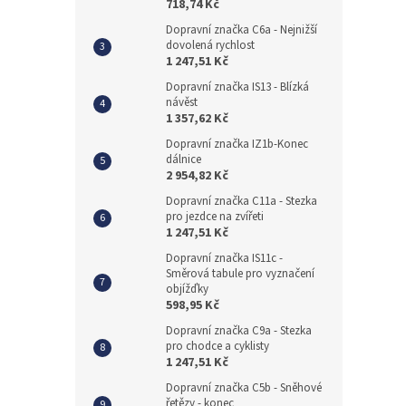
718,74 Kč
Dopravní značka C6a - Nejnižší
dovolená rychlost
1 247,51 Kč
Dopravní značka IS13 - Blízká
návěst
1 357,62 Kč
Dopravní značka IZ1b-Konec
dálnice
2 954,82 Kč
Dopravní značka C11a - Stezka
pro jezdce na zvířeti
1 247,51 Kč
Dopravní značka IS11c -
Směrová tabule pro vyznačení
objížďky
598,95 Kč
Dopravní značka C9a - Stezka
pro chodce a cyklisty
1 247,51 Kč
Dopravní značka C5b - Sněhové
řetězy - konec