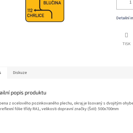
Detailní 
TISK
s
Diskuze
ailní popis produktu
bena z ocelového pozinkovaného plechu, okraj je lisovaný s dvojitým ohyb
reflexní fólie třídy RA1, velikosti dopravní značky (ŠxV): 500x700mm