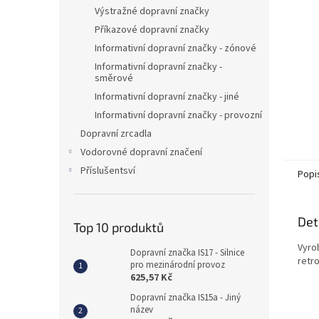
n
Výstražné dopravní značky
e
Příkazové dopravní značky
l
Informativní dopravní značky - zónové
Informativní dopravní značky -
směrové
Informativní dopravní značky - jiné
Informativní dopravní značky - provozní
Dopravní zrcadla
Vodorovné dopravní značení
Příslušentsví
Popi
Det
Top 10 produktů
Vyro
Dopravní značka IS17 - Silnice
retro
pro mezinárodní provoz
625,57 Kč
Dopravní značka IS15a - Jiný
název