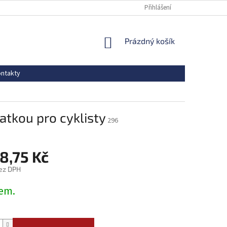
Přihlášení
NÁKUPNÍ
Prázdný košík
KOŠÍK
ntakty
atkou pro cyklisty
296
8,75 Kč
ez DPH
em.