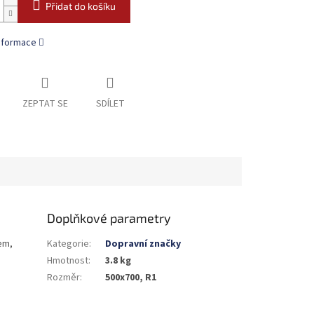
Přidat do košíku
informace
ZEPTAT SE
SDÍLET
Doplňkové parametry
em,
Kategorie
:
Dopravní značky
Hmotnost
:
3.8 kg
Rozměr
:
500x700, R1