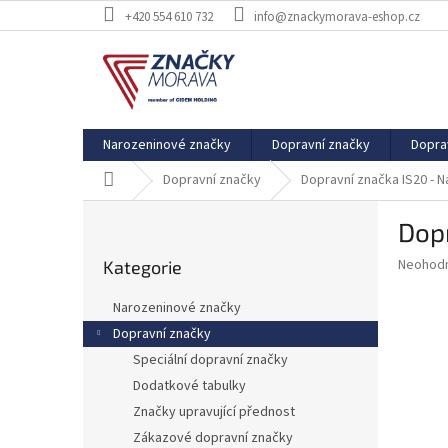
Přejít
+420 554 610 732
info@znackymorava-eshop.cz
na
obsah
Narozeninové značky
Dopravní značky
Dopra
Domů
Dopravní značky
Dopravní značka IS20 - N
P
Dopr
o
Přeskočit
s
Průměr
Neohod
Kategorie
kategorie
t
hodnoce
r
produkt
Narozeninové značky
a
je
Dopravní značky
0,0
n
z
Speciální dopravní značky
n
5
í
Dodatkové tabulky
hvězdič
p
Značky upravující přednost
a
Zákazové dopravní značky