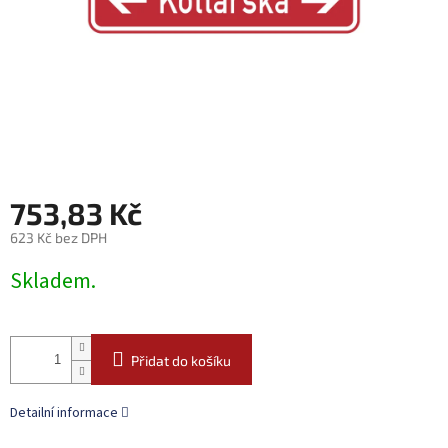
753,83 Kč
623 Kč bez DPH
Měrná
Skladem.
cena:
Přidat do košíku
Detailní informace