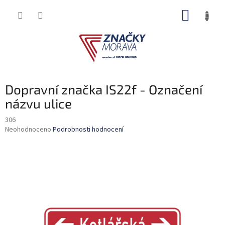
Přejít
NÁKUP
na
obsah
KOŠÍK
Dopravní značka IS22f - Označení
názvu ulice
306
Průměrné
Neohodnoceno
Podrobnosti hodnocení
hodnocení
produktu
je
0,0
z
5
hvězdiček.