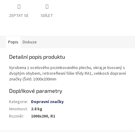
ZEPTAT SE
SDÍLET
Popis
Diskuze
Detailní popis produktu
Vyrobena z ocelového pozinkovaného plechu, okraj je lisovaný s
dvojitým ohybem, retroreflexní fólie třídy RA1, velikosti dopravní
značky (ŠxV): 1000x200mm
Doplňkové parametry
Kategorie
:
Dopravní značky
Hmotnost
:
2.8 kg
Rozměr
:
1000x200, R1
Z