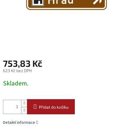
753,83 Kč
623 Kč bez DPH
Měrná
Skladem.
cena:
Přidat do košíku
Detailní informace