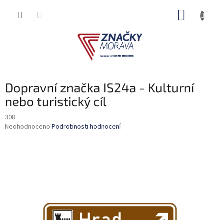
Přejít
NÁKUP
na
obsah
KOŠÍK
Dopravní značka IS24a - Kulturní
nebo turistický cíl
308
Průměrné
Neohodnoceno
Podrobnosti hodnocení
hodnocení
produktu
je
0,0
z
5
hvězdiček.