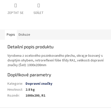
ZEPTAT SE
SDÍLET
Popis
Diskuze
Detailní popis produktu
Vyrobena z ocelového pozinkovaného plechu, okraj je lisovaný s
dvojitým ohybem, retroreflexní fólie třídy RA1, velikosti dopravní
značky (ŠxV): 1000x200mm
Doplňkové parametry
Kategorie
:
Dopravní značky
Hmotnost
:
2.8 kg
Rozměr
:
1000x200, R1
Z