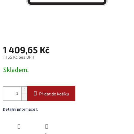
1 409,65 Kč
1 165 Kč bez DPH
Měrná
Skladem.
cena:
Přidat do košíku
Detailní informace