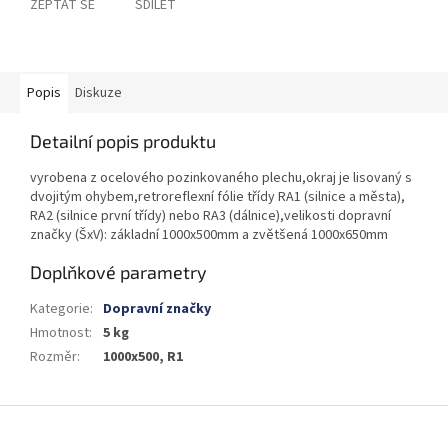
ZEPTAT SE
SDÍLET
Popis
Diskuze
Detailní popis produktu
vyrobena z ocelového pozinkovaného plechu,okraj je lisovaný s
dvojitým ohybem,retroreflexní fólie třídy RA1 (silnice a města),
RA2 (silnice první třídy) nebo RA3 (dálnice),velikosti dopravní
značky (ŠxV): základní 1000x500mm a zvětšená 1000x650mm
Doplňkové parametry
Kategorie
:
Dopravní značky
Hmotnost
:
5 kg
Rozměr
:
1000x500, R1
Z
á