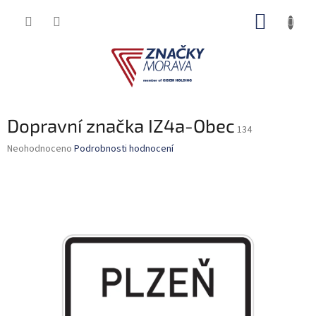
Přejít
NÁKUP
na
obsah
KOŠÍK
Dopravní značka IZ4a-Obec
134
Průměrné
Neohodnoceno
Podrobnosti hodnocení
hodnocení
produktu
je
0,0
z
5
hvězdiček.