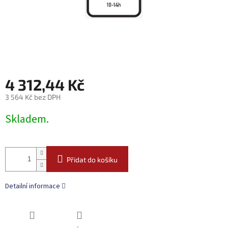
4 312,44 Kč
3 564 Kč bez DPH
Měrná
Skladem.
cena:
Přidat do košíku
Detailní informace