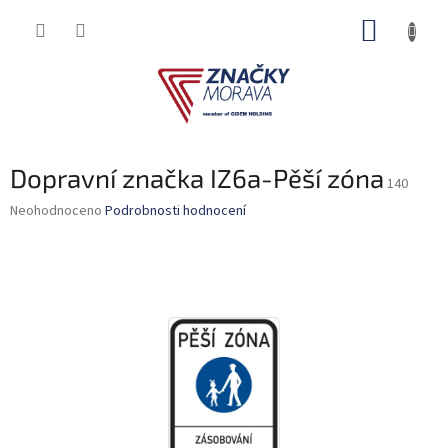
Přejít
NÁKUP
na
obsah
KOŠÍK
Dopravní značka IZ6a-Pěší zóna
140
Průměrné
Neohodnoceno
Podrobnosti hodnocení
hodnocení
produktu
je
0,0
z
5
hvězdiček.