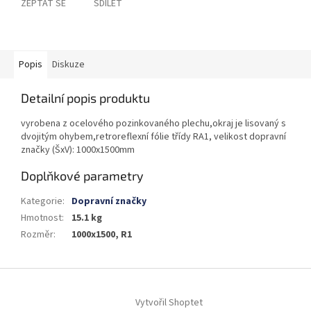
ZEPTAT SE
SDÍLET
Popis
Diskuze
Detailní popis produktu
vyrobena z ocelového pozinkovaného plechu,okraj je lisovaný s
dvojitým ohybem,retroreflexní fólie třídy RA1, velikost dopravní
značky (ŠxV): 1000x1500mm
Doplňkové parametry
Kategorie
:
Dopravní značky
Hmotnost
:
15.1 kg
Rozměr
:
1000x1500, R1
Z
á
Vytvořil Shoptet
p