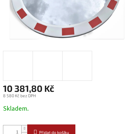
10 381,80 Kč
8 580 Kč bez DPH
Měrná
Skladem.
cena:
Přidat do košíku