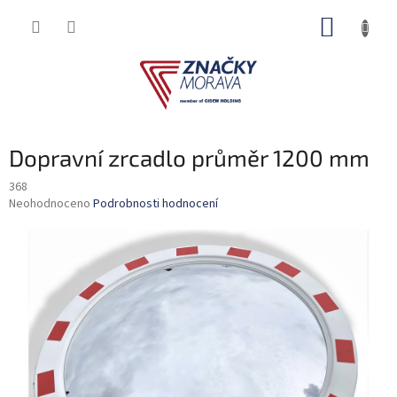
Přejít
NÁKUP
na
obsah
KOŠÍK
Dopravní zrcadlo průměr 1200 mm
368
Průměrné
Neohodnoceno
Podrobnosti hodnocení
hodnocení
produktu
je
0,0
z
5
hvězdiček.