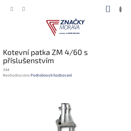
Přejít
NÁKUP
na
obsah
KOŠÍK
Kotevní patka ZM 4/60 s
příslušenstvím
344
Průměrné
Neohodnoceno
Podrobnosti hodnocení
hodnocení
produktu
je
0,0
z
5
hvězdiček.