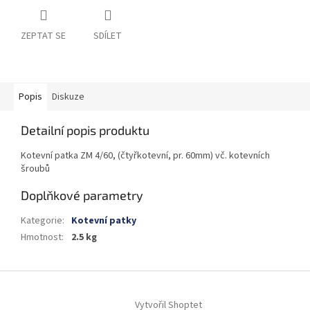
ZEPTAT SE
SDÍLET
Popis
Diskuze
Detailní popis produktu
Kotevní patka ZM 4/60, (čtyřkotevní, pr. 60mm) vč. kotevních
šroubů
Doplňkové parametry
Kategorie
:
Kotevní patky
Hmotnost
:
2.5 kg
Z
á
Vytvořil Shoptet
p