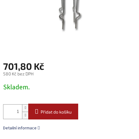
701,80 Kč
580 Kč bez DPH
Měrná
Skladem.
cena:
Přidat do košíku
Detailní informace