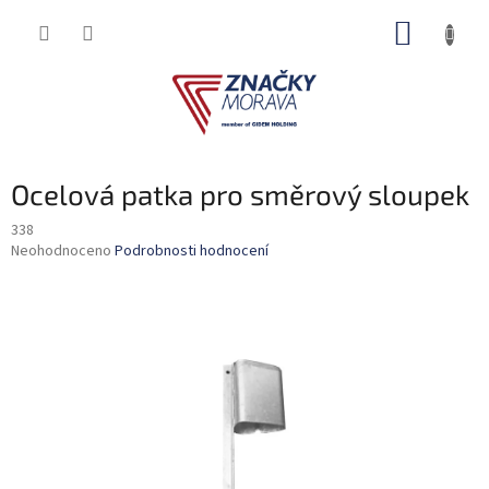
Přejít
NÁKUP
na
obsah
KOŠÍK
Ocelová patka pro směrový sloupek
338
Průměrné
Neohodnoceno
Podrobnosti hodnocení
hodnocení
produktu
je
0,0
z
5
hvězdiček.