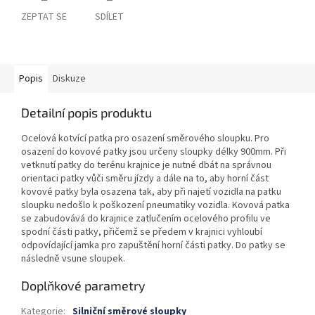
ZEPTAT SE
SDÍLET
Popis
Diskuze
Detailní popis produktu
Ocelová kotvící patka pro osazení směrového sloupku.
Pro
osazení do kovové patky jsou určeny sloupky délky 900mm. Při
vetknutí patky do terénu krajnice je nutné dbát na správnou
orientaci patky vůči směru jízdy a dále na to, aby horní část
kovové patky byla osazena tak, aby při najetí vozidla na patku
sloupku nedošlo k poškození pneumatiky vozidla. Kovová patka
se zabudovává do krajnice zatlučením ocelového profilu ve
spodní části patky, přičemž se předem v krajnici vyhloubí
odpovídající jamka pro zapuštění horní části patky. Do patky se
následně vsune sloupek.
Doplňkové parametry
Kategorie
:
Silniční směrové sloupky