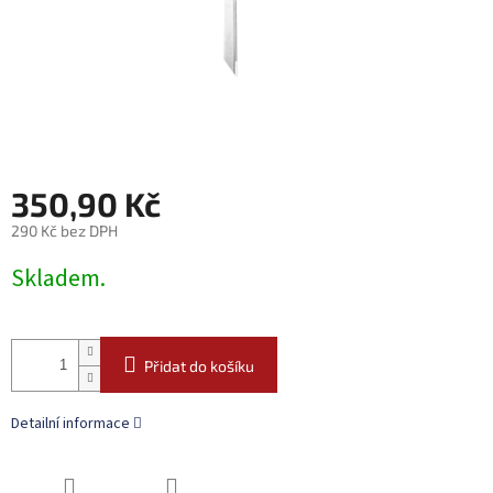
350,90 Kč
290 Kč bez DPH
Měrná
Skladem.
cena:
Přidat do košíku
Detailní informace