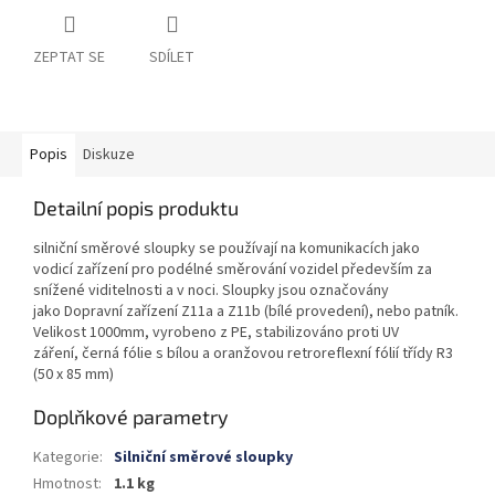
ZEPTAT SE
SDÍLET
Popis
Diskuze
Detailní popis produktu
silniční směrové sloupky se používají na komunikacích jako
vodicí zařízení pro podélné směrování vozidel především za
snížené viditelnosti a v noci. Sloupky jsou označovány
jako Dopravní zařízení Z11a a Z11b (bílé provedení), nebo patník.
Velikost 1000mm,
vyrobeno z PE, stabilizováno proti UV
záření,
černá fólie s bílou a oranžovou retroreflexní fólií třídy R3
(50 x 85 mm)
Doplňkové parametry
Kategorie
:
Silniční směrové sloupky
Hmotnost
:
1.1 kg