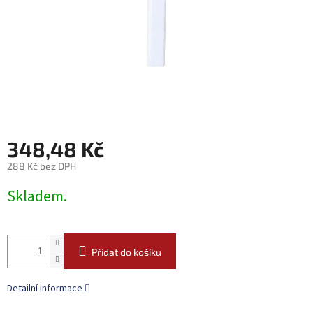
348,48 Kč
288 Kč bez DPH
Měrná
Skladem.
cena:
Přidat do košíku
Detailní informace