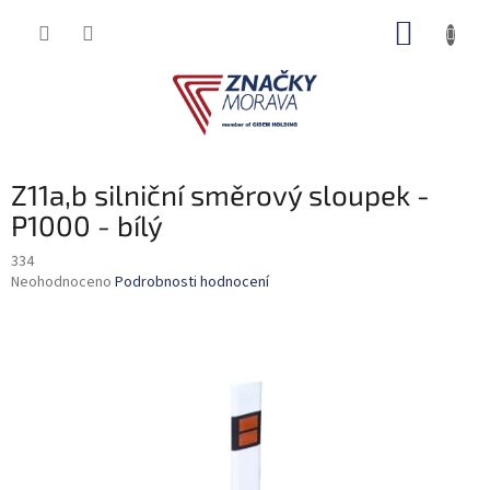
Přejít
NÁKUP
na
obsah
KOŠÍK
Z11a,b silniční směrový sloupek -
P1000 - bílý
334
Průměrné
Neohodnoceno
Podrobnosti hodnocení
hodnocení
produktu
je
0,0
z
5
hvězdiček.